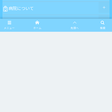
病院について
外来受診のご案内
メニュー
ホーム
先頭へ
検索
入院のご案内
部門のご案内
診療科のご案内
交通
求人のご案内
個人情報の取り扱いについて