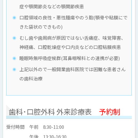
症や顎関節炎などの顎関節疾患
口腔領域の良性・悪性腫瘍やのう胞(顎骨や粘膜にで
きた袋状のできもの)
むし歯や歯周病が原因ではない舌痛症、味覚障害、
神経痛、口腔乾燥症や口内炎などの口腔粘膜疾患
睡眠時無呼吸症候群(耳鼻咽喉科との連携が必要)
上記以外ので一般開業歯科医院では困難な患者さん
の歯科治療
歯科･口腔外科 外来診療表
予約制
受付時間 午前 8:30-11:00
午後 13:30-16:30