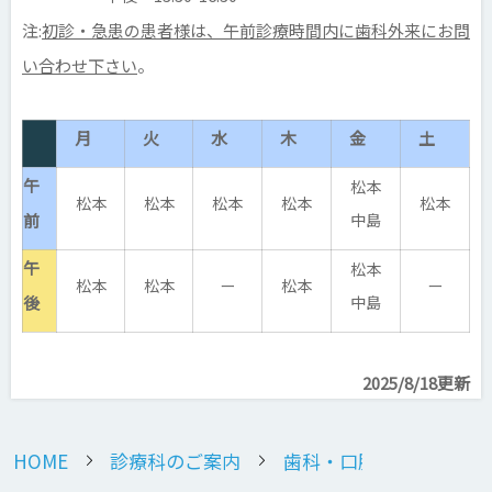
注:
初診・急患の患者様は、午前診療時間内に歯科外来にお問
い合わせ下さい
。
月
火
水
木
金
土
午
松本
松本
松本
松本
松本
松本
前
中島
午
松本
松本
松本
ー
松本
ー
後
中島
2025/8/18更新
HOME
診療科のご案内
歯科・口腔外科 小児歯