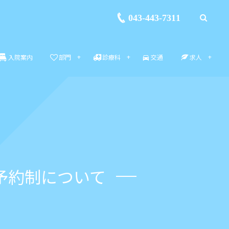
043-443-7311
入院案内
部門
診療科
交通
求人
予約制について