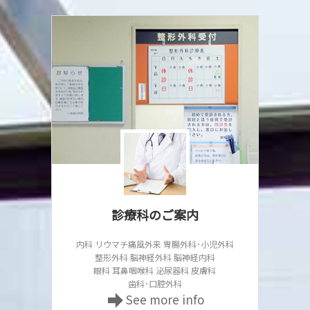
診療科のご案内
内科 リウマチ痛風外来 胃腸外科･小児外科
整形外科 脳神経外科 脳神経内科
眼科 耳鼻咽喉科 泌尿器科 皮膚科
歯科･口腔外科
See more info