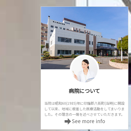
病院について
当院は昭和60(1985)年に印旛郡八街町(当時)に開設
して以来、地域に根差した医療活動をしてまいりま
した。その理念の一端を述べさせていただきます。
See more info